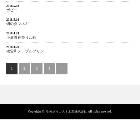
2018.5.18
ポピー
2018.5.16
畑のタマネギ
2018.4.24
小鹿野春祭り2018
2018.3.20
秩父和メープルプリン
1
2
3
4
»
Copyright ©
明光ダイカスト工業株式会社
All rights reserved.