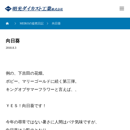
MEIKOの徒然日記
向日葵
向日葵
2018.8.3
例の、下吉田の花畑。
ポピー、マリーゴールドに続く第三弾。
キングオブサマーフラワーと言えば、、
ＹＥＳ！向日葵です！
今年の尋常ではない暑さに人間はバテ気味ですが、