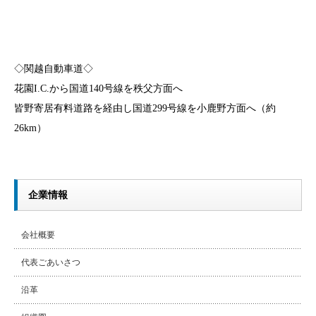
◇関越自動車道◇
花園I.C.から国道140号線を秩父方面へ
皆野寄居有料道路を経由し国道299号線を小鹿野方面へ（約
26km）
企業情報
会社概要
代表ごあいさつ
沿革