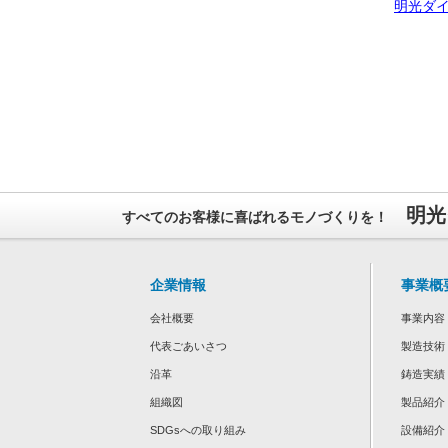
明光ダイ
明光
すべてのお客様に喜ばれるモノづくりを！
企業情報
事業概
会社概要
事業内容
代表ごあいさつ
製造技術
沿革
鋳造実績
組織図
製品紹介
SDGsへの取り組み
設備紹介